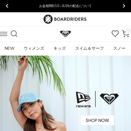
お盆期間8/10～8/18の配送について
NEW
ウィメンズ
キッズ
スイム＆サーフ
スノー
【ROXY】
ロ
キ
シ
ー
公
式
オ
ン