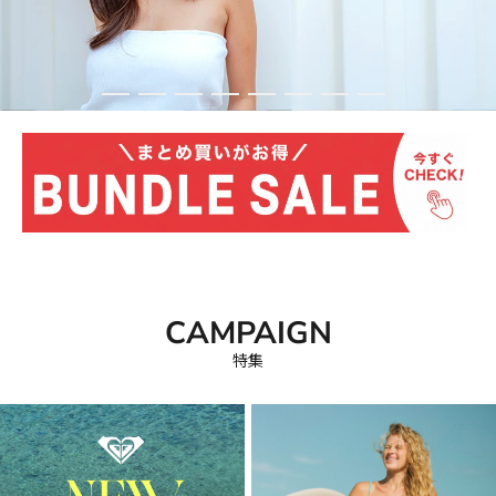
ラ
イ
ン
ス
ト
ア
CAMPAIGN
特集