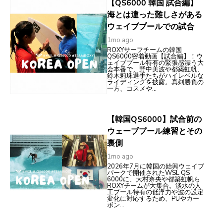
【QS6000 韓国 試合編】
海とは違った難しさがある
ウェイブプールでの試合
1mo ago
ROXYサーフチームの韓国
QS6000密着動画【試合編】！ウ
ェイブプール特有の緊張感漂う大
会本番で、野中美波や都築虹帆、
鈴木莉珠選手たちがハイレベルな
ライディングを披露。真剣勝負の
一方、コスメや...
【韓国QS6000】試合前の
ウェーブプール練習とその
裏側
1mo ago
2026年7月に韓国の始興ウェイブ
パークで開催されたWSL QS
6000に、大村奈央や都築虹帆ら
ROXYチームが大集合。淡水の人
工プール特有の低浮力や波の設定
変化に対応するため、PUやカー
ボン...