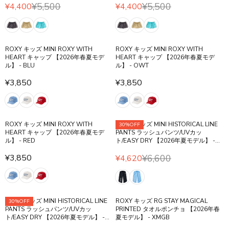
,
,
¥5,500
¥5,500
P
P
¥4,400
¥4,400
4
R
4
R
R
R
0
E
0
E
I
I
0
G
0
G
C
C
,
U
,
U
E
E
ROXY キッズ MINI ROXY WITH
ROXY キッズ MINI ROXY WITH
N
L
N
L
¥
¥
HEART キャップ 【2026年春夏モデ
HEART キャップ 【2026年春夏モデ
O
A
O
A
ル】 - BLU
ル】 - OWT
4
5
W
R
W
R
,
,
¥3,850
¥3,850
O
P
O
P
R
R
4
5
N
R
N
R
E
E
0
0
S
I
S
I
G
G
0
0
A
C
A
C
U
U
,
,
L
E
L
E
ROXY キッズ MINI ROXY WITH
ROXY キッズ MINI HISTORICAL LINE
30%OFF
L
L
N
N
HEART キャップ 【2026年春夏モデ
PANTS ラッシュパンツ/UVカッ
E
¥
E
¥
A
A
O
O
ル】 - RED
ト/EASY DRY 【2026年夏モデル】 -
F
5
F
5
R
R
W
W
BLK
O
,
O
,
¥3,850
¥6,600
¥4,620
P
P
O
O
R
R
R
5
R
5
R
R
N
N
E
E
¥
0
¥
0
I
I
S
S
G
G
3
0
3
0
C
C
A
A
U
U
,
,
,
,
E
E
L
L
ROXY キッズ MINI HISTORICAL LINE
ROXY キッズ RG STAY MAGICAL
30%OFF
L
L
0
N
0
N
¥
¥
PANTS ラッシュパンツ/UVカッ
PRINTED タオルポンチョ 【2026年春
E
E
A
A
8
O
8
O
ト/EASY DRY 【2026年夏モデル】 -
夏モデル】 - XMGB
3
3
F
F
R
R
0
W
0
W
LBL