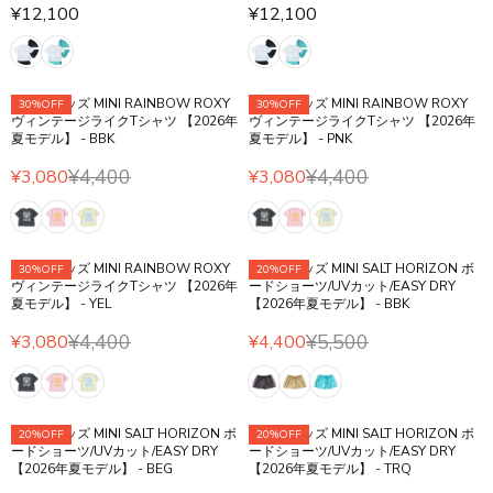
¥12,100
¥12,100
R
R
E
E
G
G
U
U
ROXY キッズ MINI RAINBOW ROXY
ROXY キッズ MINI RAINBOW ROXY
30%OFF
30%OFF
L
L
ヴィンテージライクTシャツ 【2026年
ヴィンテージライクTシャツ 【2026年
A
A
夏モデル】 - BBK
夏モデル】 - PNK
R
R
¥4,400
¥4,400
¥3,080
¥3,080
P
P
R
R
R
R
E
E
I
I
G
G
C
C
U
U
E
E
ROXY キッズ MINI RAINBOW ROXY
ROXY キッズ MINI SALT HORIZON ボ
30%OFF
20%OFF
L
L
¥
¥
ヴィンテージライクTシャツ 【2026年
ードショーツ/UVカット/EASY DRY
A
A
夏モデル】 - YEL
【2026年夏モデル】 - BBK
1
1
R
R
2
2
¥4,400
¥5,500
P
P
¥3,080
¥4,400
R
R
,
,
R
R
E
E
1
1
I
I
G
G
0
0
C
C
U
U
0
0
E
E
ROXY キッズ MINI SALT HORIZON ボ
ROXY キッズ MINI SALT HORIZON ボ
20%OFF
20%OFF
L
L
¥
¥
ードショーツ/UVカット/EASY DRY
ードショーツ/UVカット/EASY DRY
A
A
【2026年夏モデル】 - BEG
【2026年夏モデル】 - TRQ
4
4
R
R