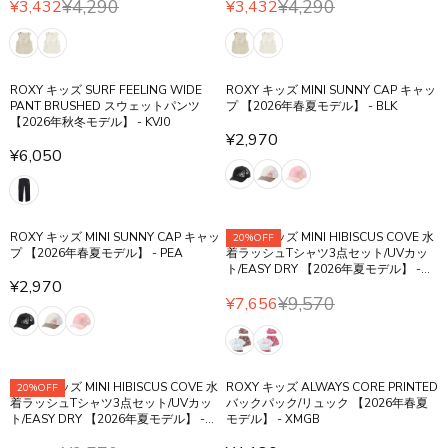
O
¥4,290
¥4,290
¥3,432
¥3,432
P
P
O
O
R
R
2
2
R
R
R
N
N
E
E
8
8
¥
I
I
S
S
G
G
0
0
3
C
C
A
A
U
U
,
E
E
L
ROXY キッズ SURF FEELING WIDE
L
ROXY キッズ MINI SUNNY CAP キャッ
L
L
6
¥
¥
PANT BRUSHED スウェットパンツ
プ 【2026年春夏モデル】 - BLK
E
E
A
A
1
【2026年秋冬モデル】 - KVJ0
4
4
F
F
R
R
¥2,970
9
,
,
R
O
O
¥6,050
P
P
R
9
9
E
R
R
R
R
E
5
5
G
¥
¥
I
I
G
0
0
U
3
3
C
C
U
L
,
,
E
E
ROXY キッズ MINI SUNNY CAP キャッ
ROXY キッズ MINI HIBISCUS COVE 水
20%OFF
L
A
6
6
プ 【2026年春夏モデル】 - PEA
着ラッシュTシャツ3点セット/UVカッ
¥
¥
A
R
ト/EASY DRY 【2026年夏モデル】 -
1
1
4
4
R
¥2,970
BRN
P
9
9
R
,
,
¥9,570
¥7,656
P
R
R
E
2
2
R
I
E
G
9
9
I
C
G
U
0
0
C
E
U
L
,
,
E
¥
ROXY キッズ MINI HIBISCUS COVE 水
ROXY キッズ ALWAYS CORE PRINTED
20%OFF
L
A
N
N
¥
着ラッシュTシャツ3点セット/UVカッ
バックパック/リュック 【2026年春夏
2
A
R
O
O
ト/EASY DRY 【2026年夏モデル】 -
モデル】 - XMGB
6
,
R
P
W
W
PNK
,
9