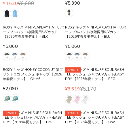
,
,
O
O
P
¥6,600
¥5,390
P
¥4,620
O
O
R
R
8
8
R
R
R
R
N
N
E
E
5
5
¥
¥
I
I
S
S
G
G
0
0
3
4
C
C
A
A
U
U
,
,
E
E
L
L
ROXY キッズ MINI PEAKDAY HAT リバ
ROXY キッズ MINI PEAKDAY HAT リバ
L
L
0
4
¥
¥
ーシブルハット/水陸両用/UVカット
ーシブルハット/水陸両用/UVカット
E
E
A
A
8
0
【2026年春夏モデル】 - BLK
【2026年春夏モデル】 - BLU
3
6
F
F
R
R
0
0
,
,
O
O
P
¥5,060
¥5,060
P
8
R
R
6
R
R
R
R
5
E
E
0
¥
¥
I
I
0
G
G
0
4
4
C
C
U
U
,
,
,
E
E
ROXY キッズ HONEY COCONUT 箔プ
ROXY キッズ MINI SURF SOUL RASH
30%OFF
L
L
N
4
4
¥
リントロゴ メッシュ キャップ 【2026
TEE ラッシュTシャツ/UVカット/EASY
¥
A
A
O
0
0
年春夏モデル】 - GHM6
DRY 【2026年夏モデル】 - BEG
5
6
R
R
W
0
0
,
,
¥2,090
¥5,170
¥3,619
P
P
O
R
R
3
6
R
R
N
E
E
9
0
I
I
S
G
G
0
0
C
C
A
U
U
,
E
E
L
ROXY キッズ MINI SURF SOUL RASH
ROXY キッズ MINI SURF SOUL RASH
30%OFF
30%OFF
L
L
N
¥
¥
TEE ラッシュTシャツ/UVカット/EASY
TEE ラッシュTシャツ/UVカット/EASY
E
A
A
O
DRY 【2026年夏モデル】 - LPK
DRY 【2026年夏モデル】 - OWT
5
5
F
R
R
W