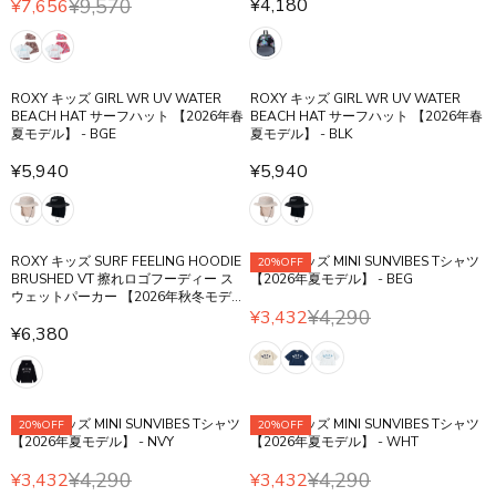
¥9,570
¥4,180
P
¥7,656
R
O
O
R
R
0
7
R
I
N
N
E
E
5
0
I
C
S
S
G
G
0
C
E
A
A
U
U
E
¥
L
L
ROXY キッズ GIRL WR UV WATER
ROXY キッズ GIRL WR UV WATER
L
L
¥
BEACH HAT サーフハット 【2026年春
BEACH HAT サーフハット 【2026年春
2
E
E
A
A
夏モデル】 - BGE
夏モデル】 - BLK
9
,
F
F
R
R
,
9
O
O
P
¥5,940
¥5,940
P
R
R
5
7
R
R
R
R
E
E
7
0
¥
¥
I
I
G
G
0
3
3
C
C
U
U
,
,
,
E
E
ROXY キッズ SURF FEELING HOODIE
ROXY キッズ MINI SUNVIBES Tシャツ
20%OFF
L
L
N
4
4
¥
BRUSHED VT 擦れロゴフーディー ス
【2026年夏モデル】 - BEG
¥
A
A
O
3
3
ウェットパーカー 【2026年秋冬モデ
4
9
R
R
W
¥4,290
ル】 - KVJ0
¥3,432
2
2
,
,
R
¥6,380
P
P
O
R
1
5
E
R
R
N
E
8
7
G
I
I
S
G
0
0
U
C
C
A
U
,
L
E
E
ROXY キッズ MINI SUNVIBES Tシャツ
L
ROXY キッズ MINI SUNVIBES Tシャツ
20%OFF
20%OFF
L
N
A
【2026年夏モデル】 - NVY
【2026年夏モデル】 - WHT
¥
¥
E
A
O
R
5
5
F
R
¥4,290
¥4,290
¥3,432
¥3,432
W
P
R
R
,
,
O