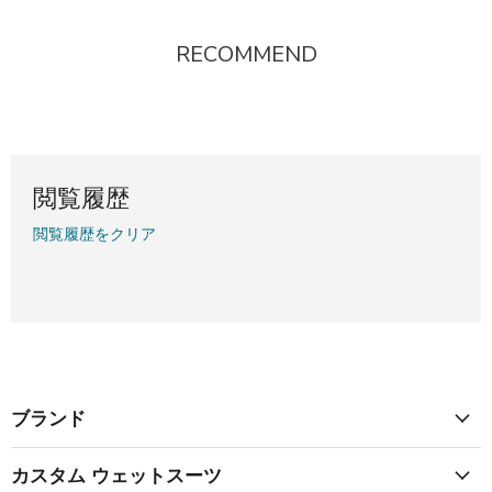
N
N
I
I
¥
0
0
S
S
C
C
3
0
0
RECOMMEND
A
A
E
E
,
,
,
L
L
¥
¥
5
N
N
E
E
4
4
2
O
O
F
F
,
,
0
W
W
O
O
2
2
O
O
R
R
9
9
N
N
¥
¥
0
0
閲覧履歴
S
S
4
4
A
A
,
,
閲覧履歴をクリア
L
L
5
5
E
E
4
4
F
F
3
3
O
O
R
R
¥
¥
3
3
,
,
0
0
ブランド
8
8
0
0
カスタム ウェットスーツ