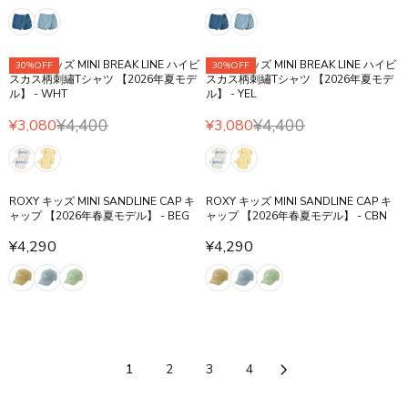
R
N
R
N
0
E
0
E
¥
I
S
I
S
0
G
0
G
3
C
A
C
A
,
U
,
U
,
E
L
E
L
ROXY キッズ MINI BREAK LINE ハイビ
ROXY キッズ MINI BREAK LINE ハイビ
30%OFF
30%OFF
N
L
N
L
4
¥
E
¥
E
スカス柄刺繡Tシャツ 【2026年夏モデ
スカス柄刺繡Tシャツ 【2026年夏モデ
O
A
O
A
3
ル】 - WHT
ル】 - YEL
4
F
4
F
W
R
W
R
2
,
O
,
O
¥4,400
¥4,400
O
P
O
P
¥3,080
¥3,080
7
R
4
R
R
R
N
R
N
R
3
¥
0
E
¥
E
S
I
S
I
0
3
0
G
3
G
A
C
A
C
,
,
U
,
U
L
E
L
E
ROXY キッズ MINI SANDLINE CAP キ
ROXY キッズ MINI SANDLINE CAP キ
4
N
L
4
L
E
¥
E
¥
ャップ 【2026年春夏モデル】 - BEG
ャップ 【2026年春夏モデル】 - CBN
3
O
A
3
A
F
6
F
6
2
W
R
2
R
¥4,290
¥4,290
O
,
O
,
R
R
O
P
P
R
4
R
4
E
E
N
R
R
¥
9
¥
9
G
G
S
I
I
3
0
3
0
U
U
A
C
C
,
,
,
,
L
L
L
E
E
5
N
5
N
A
A
E
¥
¥
2
O
2
O
R
R
1
2
3
4
F
4
4
0
W
0
W
P
P
O
,
,
O
O
R
R
R
4
4