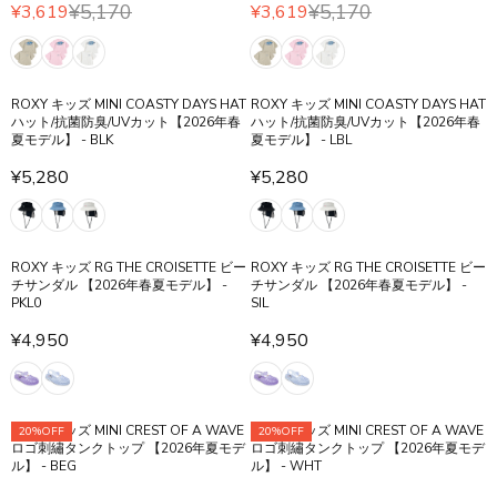
,
,
O
P
¥5,170
¥5,170
P
¥3,619
¥3,619
O
R
R
0
0
R
R
R
N
E
E
6
6
¥
I
I
S
G
G
0
0
4
C
C
A
U
U
,
E
E
L
ROXY キッズ MINI COASTY DAYS HAT
ROXY キッズ MINI COASTY DAYS HAT
L
L
6
¥
¥
ハット/抗菌防臭/UVカット【2026年春
ハット/抗菌防臭/UVカット【2026年春
E
A
A
2
夏モデル】 - BLK
夏モデル】 - LBL
2
5
F
R
R
0
,
,
O
¥5,280
¥5,280
P
P
0
R
R
1
R
R
R
9
E
E
7
¥
I
I
0
G
G
0
4
C
C
U
U
,
,
E
E
ROXY キッズ RG THE CROISETTE ビー
ROXY キッズ RG THE CROISETTE ビー
L
L
N
6
チサンダル 【2026年春夏モデル】 -
チサンダル 【2026年春夏モデル】 -
¥
¥
A
A
O
2
PKL0
SIL
5
5
R
R
W
0
,
,
¥4,950
¥4,950
P
P
O
R
R
1
1
R
R
N
E
E
7
7
I
I
S
G
G
0
0
C
C
A
U
U
,
,
E
E
ROXY キッズ MINI CREST OF A WAVE
L
ROXY キッズ MINI CREST OF A WAVE
20%OFF
20%OFF
L
L
N
N
ロゴ刺繡タンクトップ 【2026年夏モデ
ロゴ刺繡タンクトップ 【2026年夏モデ
¥
¥
E
A
A
O
O
ル】 - BEG
ル】 - WHT
5
5
F
R
R
W
W
,
,