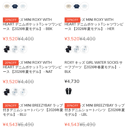
P
O
R
E
E
9
9
R
R
N
I
G
G
4
4
¥
I
S
C
U
U
0
0
7
C
A
E
ROXY キッズ MINI ROXY WITH
ROXY キッズ MINI ROXY WITH
20%OFF
20%OFF
L
L
,
E
L
HEART デニムポケットTシャツワンピ
HEART デニムポケットTシャツワンピ
¥
A
A
6
¥
ース 【2026年夏モデル】 - BBK
ース 【2026年夏モデル】 - HER
E
4
R
R
5
6
F
,
¥4,400
¥4,400
P
P
¥3,520
¥3,520
6
,
R
R
O
2
R
R
3
E
E
R
9
I
I
8
G
G
¥
0
C
C
0
U
U
7
,
E
E
ROXY キッズ MINI ROXY WITH
ROXY キッズ GIRL WATER SOCKS サ
20%OFF
L
L
,
N
¥
¥
HEART デニムポケットTシャツワンピ
ーフブーツ 【2026年春夏モデル】 -
A
A
6
O
ース 【2026年夏モデル】 - NAT
BLK
4
4
R
R
5
W
,
,
¥4,400
¥4,730
P
P
¥3,520
6
O
R
2
R
2
R
R
N
E
9
E
9
I
I
S
G
0
G
0
C
C
A
U
,
U
,
E
E
L
ROXY キッズ MINI BREEZYBAY ラップ
ROXY キッズ MINI BREEZYBAY ラップ
30%OFF
30%OFF
L
N
L
N
¥
¥
付きデニムショートパンツ 【2026年夏
付きデニムショートパンツ 【2026年夏
E
A
O
A
O
モデル】 - BLU
モデル】 - LBL
4
4
F
R
W
R
W
,
,
O
P
¥6,490
¥6,490
O
P
O
¥4,543
¥4,543
4
R
4
R
R