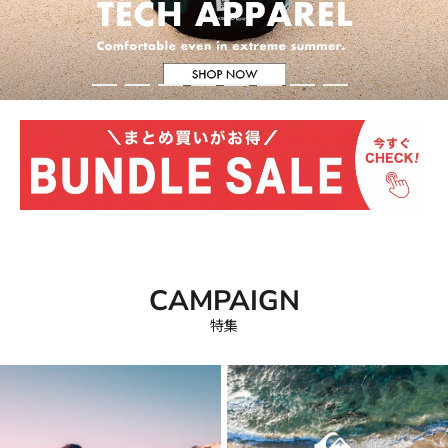
公
式
オ
ン
ラ
イ
ン
ス
ト
ア
CAMPAIGN
特集