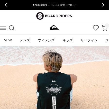
お盆期間8/10～8/18の配送について
NEW
メンズ
ウィメンズ
キッズ
サーフィン
ス
【Quiksilver】
ク
イ
ッ
ク
シ
ル
バ
ー